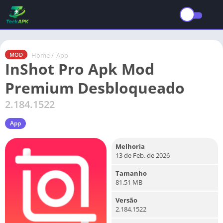
Home
/
App
MOD
InShot Pro Apk Mod
Premium Desbloqueado
2.184.1522
App
Melhoria
13 de Feb. de 2026
Tamanho
81.51 MB
Versão
2.184.1522