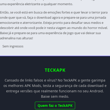
uma experiência eletrizante a qualquer momento.
Então, se você está em busca de emoções fortes e quer levar o terror para
onde quer que vá, faça o download agora e prepare-se para uma jornada
emocionante e aterrorizante. Esteja pronto para desafiar seus medos e
descobrir até onde você pode ir nesta viagem ao mundo do horror móvel.
Baixe já e prepare-se para uma experiência de jogo que vai deixar sua
adrenalina nas alturas!
Sem ingressos
TECKAPK
Cansado de links falsos e vírus? No TeckAPK a gente garimpa
os melhores APK Mods, testa a segurança de cada download e
entrega versões que realmente funcionam no seu Android.
Baixe sem medo.
Quem faz o TeckAPK