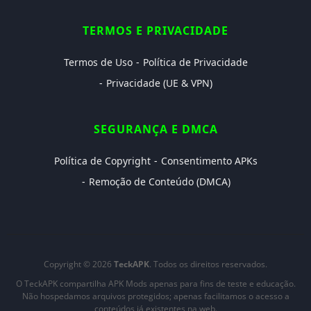
TERMOS E PRIVACIDADE
Termos de Uso
Política de Privacidade
Privacidade (UE & VPN)
SEGURANÇA E DMCA
Política de Copyright
Consentimento APKs
Remoção de Conteúdo (DMCA)
Copyright © 2026
TeckAPK
. Todos os direitos reservados.
O TeckAPK compartilha APK Mods apenas para fins de teste e educação.
Não hospedamos arquivos protegidos; apenas facilitamos o acesso a
conteúdos já existentes na web.