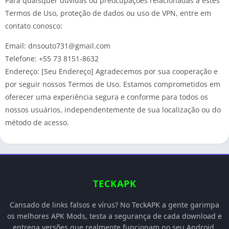
Para quaisquer dúvidas ou preocupações relacionadas a estes
Termos de Uso, proteção de dados ou uso de VPN, entre em
contato conosco:
Email:
dnsouto731@gmail.com
Telefone: +55 73 8151-8632
Endereço: [Seu Endereço] Agradecemos por sua cooperação e
por seguir nossos Termos de Uso. Estamos comprometidos em
oferecer uma experiência segura e conforme para todos os
nossos usuários, independentemente de sua localização ou do
método de acesso.
TECKAPK
Cansado de links falsos e vírus? No TeckAPK a gente garimpa
os melhores APK Mods, testa a segurança de cada download e
entrega versões que realmente funcionam no seu Android.