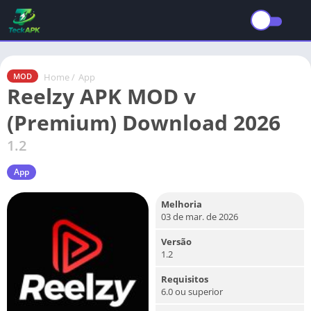
Home
/
App
MOD
Reelzy APK MOD v
(Premium) Download 2026
1.2
App
Melhoria
03 de mar. de 2026
Versão
1.2
Requisitos
6.0 ou superior