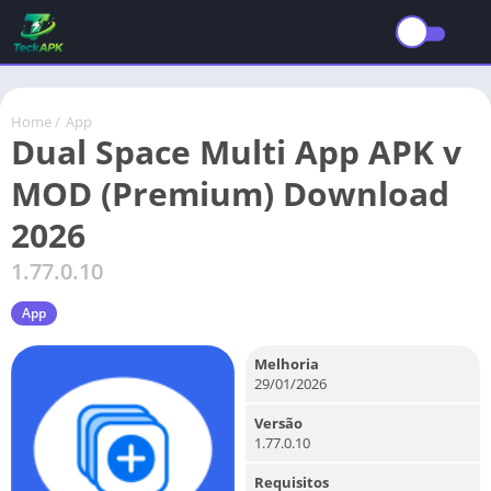
Home
/
App
Dual Space Multi App APK v
MOD (Premium) Download
2026
1.77.0.10
App
Melhoria
29/01/2026
Versão
1.77.0.10
Requisitos