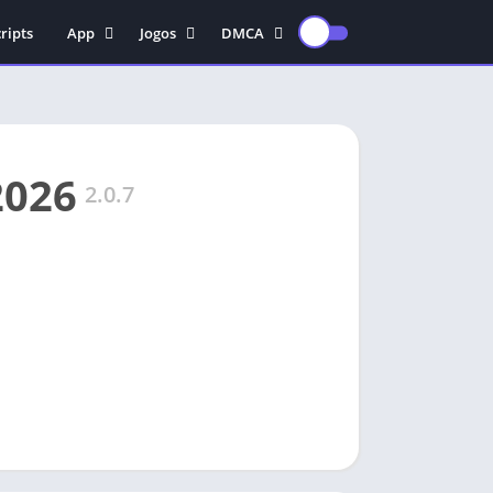
ripts
App
Jogos
DMCA
Educação
Ação
POLITICA DE
PRIVACIDADE
antivírus
Arcade
TERMOS DE USO
Edição De Vídeo
Aventura
TERMOS DE USO PARA
Gravadora de vídeo
Casual
2026
USUÁRIOS DA UNIÃO
2.0.7
Musica
Corrida
EUROPEIA E USUÁRIOS
DE VPN
Vídeos
Esporte
POLITICA DE DIREITOS
Estratégia
AUTORAIS
Fps
CONSENTIMENTO DE
Luta
DIREITOS AUTORAIS
PARA APKS
Rpg
Simulação
Sobrevivência
Terror