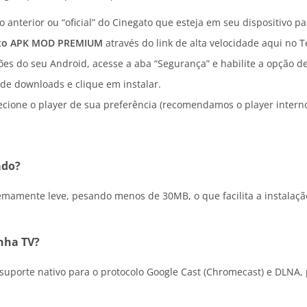
anterior ou “oficial” do Cinegato que esteja em seu dispositivo par
to APK MOD PREMIUM
através do link de alta velocidade aqui no T
es do seu Android, acesse a aba “Segurança” e habilite a opção de
 de downloads e clique em instalar.
lecione o player de sua preferência (recomendamos o player interno
ado?
xtremamente leve, pesando menos de 30MB, o que facilita a insta
nha TV?
suporte nativo para o protocolo Google Cast (Chromecast) e DLNA,