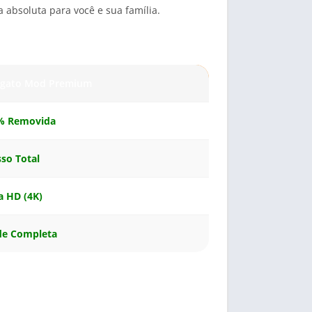
absoluta para você e sua família.
egato Mod Premium
% Removida
so Total
a HD (4K)
de Completa