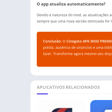
O app atualiza automaticamente?
Devido à natureza do mod, as atualizações au
sempre que uma nova versão otimizada for l
Conclusão:
O
Cinegato APK MOD PREM
polida, ausência de anúncios e uma bibl
lazer. Transforme agora mesmo seu dispo
APLICATIVOS RELACIONADOS