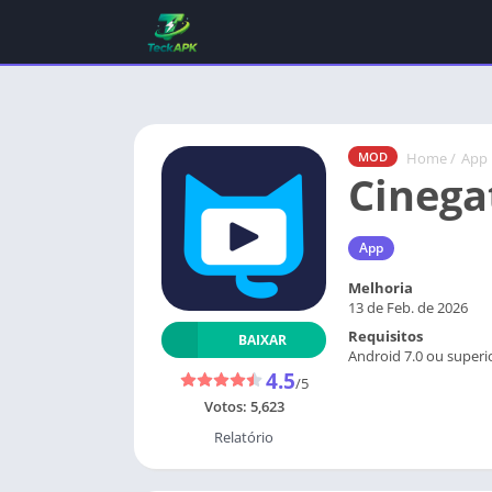
Home
/
App
MOD
Cineg
App
Melhoria
13 de Feb. de 2026
Requisitos
BAIXAR
Android 7.0 ou superi
4.5
/5
Votos:
5,623
Relatório