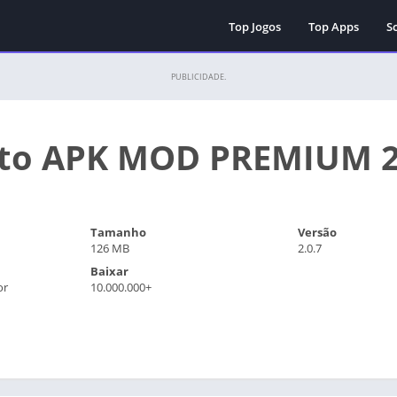
Top Jogos
Top Apps
Sc
PUBLICIDADE.
ato APK MOD PREMIUM 
Tamanho
Versão
126 MB
2.0.7
Baixar
or
10.000.000+