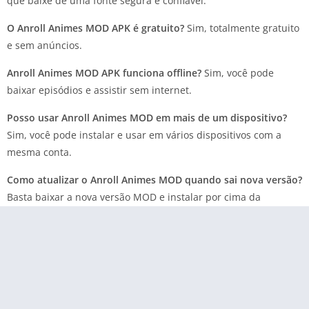
que baixe de uma fonte segura e confiável.
O Anroll Animes MOD APK é gratuito?
Sim, totalmente gratuito
e sem anúncios.
Anroll Animes MOD APK funciona offline?
Sim, você pode
baixar episódios e assistir sem internet.
Posso usar Anroll Animes MOD em mais de um dispositivo?
Sim, você pode instalar e usar em vários dispositivos com a
mesma conta.
Como atualizar o Anroll Animes MOD quando sai nova versão?
Basta baixar a nova versão MOD e instalar por cima da
anterior.
O app tem todos os animes recentes?
Sim, o catálogo é
atualizado frequentemente com os lançamentos mais recentes.
Posso assistir animes dublados no Anroll Animes?
Sim, muitos
títulos estão disponíveis com áudio dublado além das opções