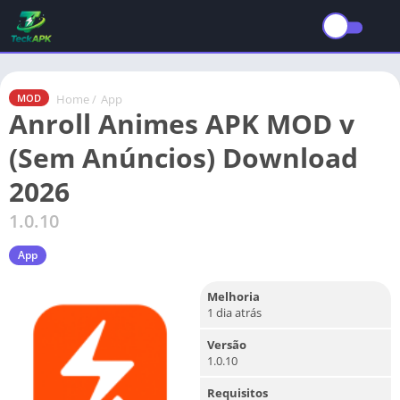
Home
/
App
MOD
Anroll Animes APK MOD v
(Sem Anúncios) Download
2026
1.0.10
App
Melhoria
1 dia atrás
Versão
1.0.10
Requisitos