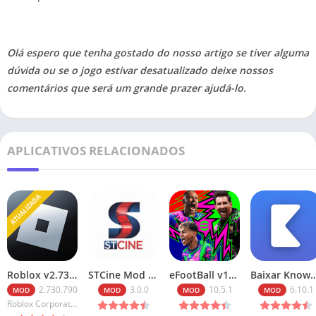
Olá espero que tenha gostado do nosso artigo se tiver alguma
dúvida ou se o jogo estivar desatualizado deixe nossos
comentários que será um grande prazer ajudá-lo.
APLICATIVOS RELACIONADOS
ATUALIZADA
Roblox v2.730.790 Robux Infinitos (2026): Baixe o Mod Menu
STCine Mod APK Atualizado 2026 [Sem Anúncios]
eFootBall v10.5.1 Dinheiro Infinito 2026
Baixar Knowunity PRO APK MOD 6.10.1 (Premium
2.730.790
3.0.0
10.5.1
6.10.1
MOD
MOD
MOD
MOD
Roblox Corporation