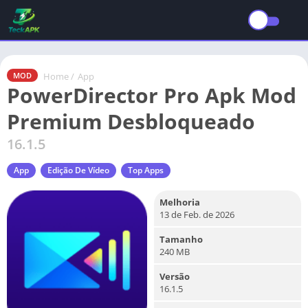
Home
/
App
MOD
PowerDirector Pro Apk Mod
Premium Desbloqueado
16.1.5
App
Edição De Vídeo
Top Apps
Melhoria
13 de Feb. de 2026
Tamanho
240 MB
Versão
16.1.5