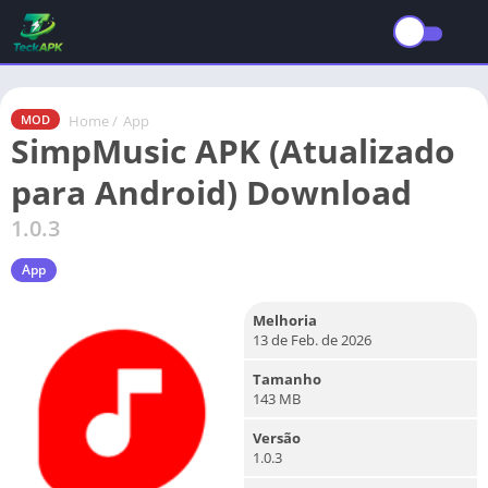
Home
/
App
MOD
SimpMusic APK (Atualizado
para Android) Download
1.0.3
App
Melhoria
13 de Feb. de 2026
Tamanho
143 MB
Versão
1.0.3