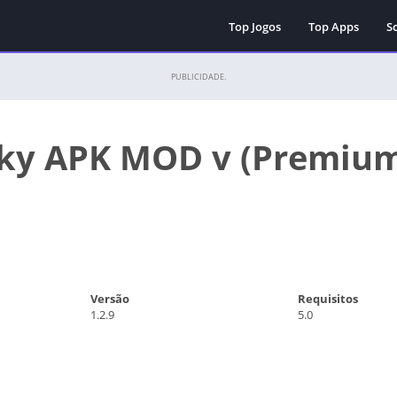
Top Jogos
Top Apps
Sc
PUBLICIDADE.
ky APK MOD v (Premiu
Versão
Requisitos
1.2.9
5.0