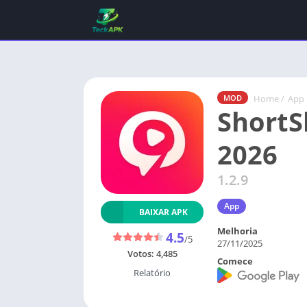
Home
/
App
MOD
ShortS
2026
1.2.9
App
BAIXAR APK
Melhoria
4.5
/5
27/11/2025
Votos:
4,485
Comece
Relatório