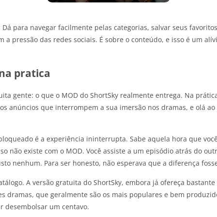
 Dá para navegar facilmente pelas categorias, salvar seus favorito
m a pressão das redes sociais. É sobre o conteúdo, e isso é um al
na pratica
ta gente: o que o MOD do ShortSky realmente entrega. Na prática, 
 aos anúncios que interrompem a sua imersão nos dramas, e olá ao 
oqueado é a experiência ininterrupta. Sabe aquela hora que você 
sso não existe com o MOD. Você assiste a um episódio atrás do out
sto nenhum. Para ser honesto, não esperava que a diferença fosse
 catálogo. A versão gratuita do ShortSky, embora já ofereça bastant
s dramas, que geralmente são os mais populares e bem produzidos
ar desembolsar um centavo.