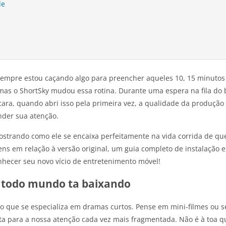
de
sempre estou caçando algo para preencher aqueles 10, 15 minutos e
, mas o ShortSky mudou essa rotina. Durante uma espera na fila d
cara, quando abri isso pela primeira vez, a qualidade da produçã
nder sua atenção.
mostrando como ele se encaixa perfeitamente na vida corrida de qu
s em relação à versão original, um guia completo de instalação e
nhecer seu novo vício de entretenimento móvel!
e todo mundo ta baixando
o que se especializa em dramas curtos. Pense em mini-filmes ou s
ita para a nossa atenção cada vez mais fragmentada. Não é à toa 