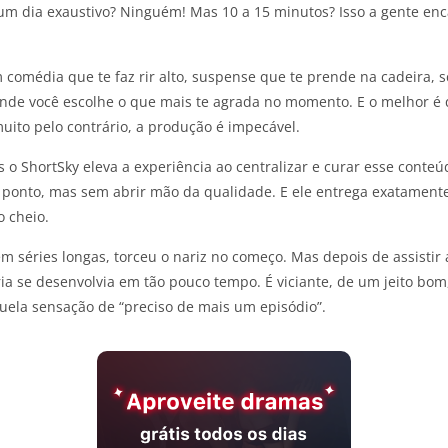
um dia exaustivo? Ninguém! Mas 10 a 15 minutos? Isso a gente encai
omédia que te faz rir alto, suspense que te prende na cadeira, sci
 onde você escolhe o que mais te agrada no momento. E o melhor é 
muito pelo contrário, a produção é impecável.
 o ShortSky eleva a experiência ao centralizar e curar esse conteú
o ponto, mas sem abrir mão da qualidade. E ele entrega exatament
o cheio.
em séries longas, torceu o nariz no começo. Mas depois de assisti
ia se desenvolvia em tão pouco tempo. É viciante, de um jeito bo
ela sensação de “preciso de mais um episódio”.