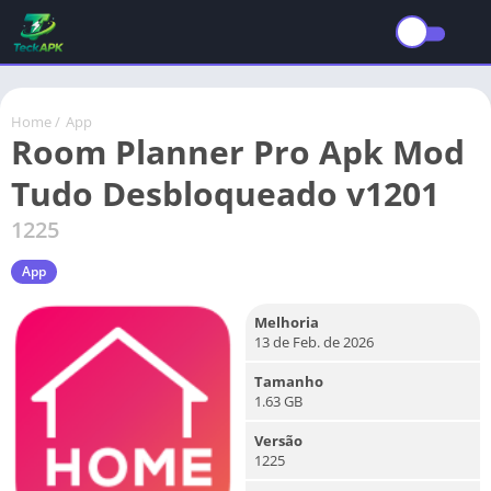
Home
/
App
Room Planner Pro Apk Mod
Tudo Desbloqueado v1201
1225
App
Melhoria
13 de Feb. de 2026
Tamanho
1.63 GB
Versão
1225