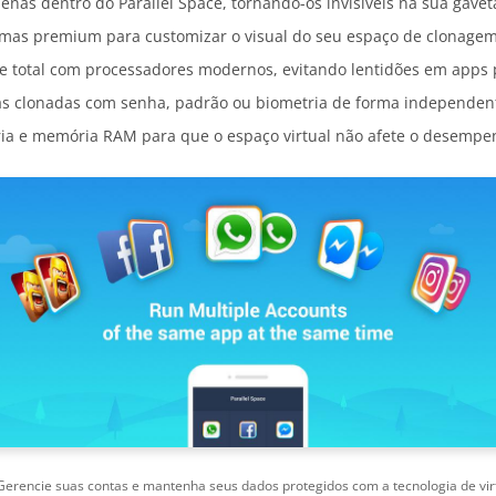
penas dentro do Parallel Space, tornando-os invisíveis na sua gavet
emas premium para customizar o visual do seu espaço de clonagem
e total com processadores modernos, evitando lentidões em apps 
as clonadas com senha, padrão ou biometria de forma independent
ia e memória RAM para que o espaço virtual não afete o desempen
erencie suas contas e mantenha seus dados protegidos com a tecnologia de vir