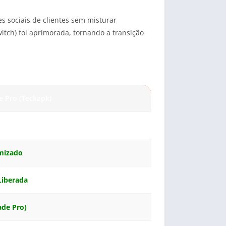
s sociais de clientes sem misturar
witch) foi aprimorada, tornando a transição
ce Pro (Teckapk)
imizado
Liberada
ade Pro)