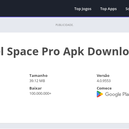
Top Jogos
Top Apps
Sc
PUBLICIDADE.
el Space Pro Apk Downl
Tamanho
Versão
39.12 MB
4.0.9553
Baixar
Comece
100.000.000+