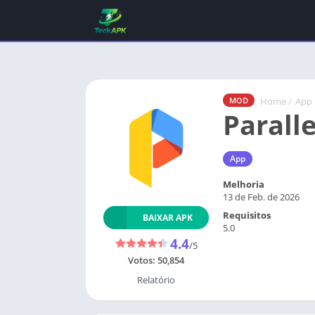
Home
/
App
MOD
Parall
App
Melhoria
13 de Feb. de 2026
Requisitos
BAIXAR APK
5.0
4.4
/5
Votos:
50,854
Relatório