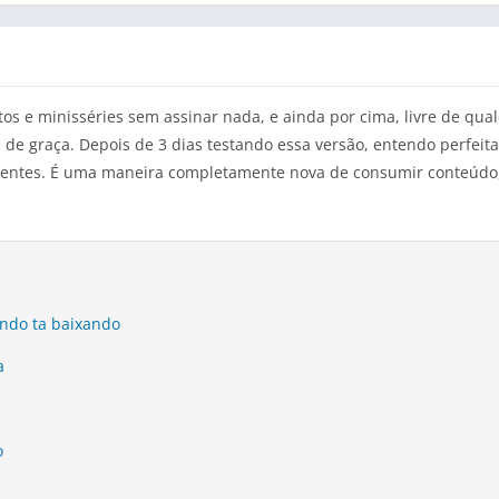
s e minisséries sem assinar nada, e ainda por cima, livre de qua
s de graça. Depois de 3 dias testando essa versão, entendo perfe
olventes. É uma maneira completamente nova de consumir conteúd
undo ta baixando
a
o