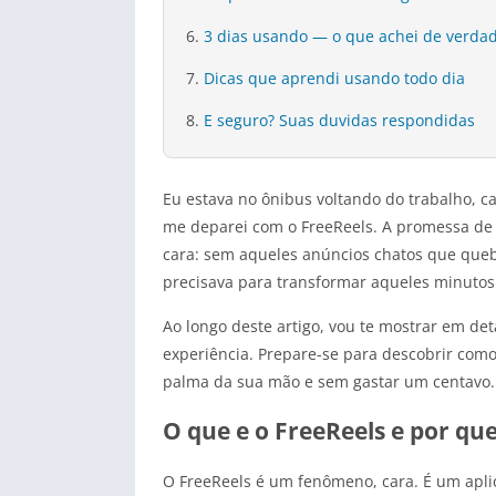
3 dias usando — o que achei de verda
Dicas que aprendi usando todo dia
E seguro? Suas duvidas respondidas
Eu estava no ônibus voltando do trabalho, c
me deparei com o FreeReels. A promessa de 
cara: sem aqueles anúncios chatos que quebr
precisava para transformar aqueles minuto
Ao longo deste artigo, vou te mostrar em d
experiência. Prepare-se para descobrir co
palma da sua mão e sem gastar um centavo.
O que e o FreeReels e por q
O FreeReels é um fenômeno, cara. É um apli