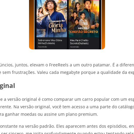
núncios, juntos, elevam o FreeReels a um outro patamar. É a difer
 e sem frustrações. Valeu cada megabyte porque a qualidade da ex
ginal
 a versão original é como comparar um carro popular com um esp
erente. Na versão original, você tem acesso a uma parte do catálog
ara ganhar moedas ou assine um plano premium.
nstante na versão padrão. Eles aparecem antes dos episódios, entr
 ser sincero, me irrita profundamente quando estou tentando rela