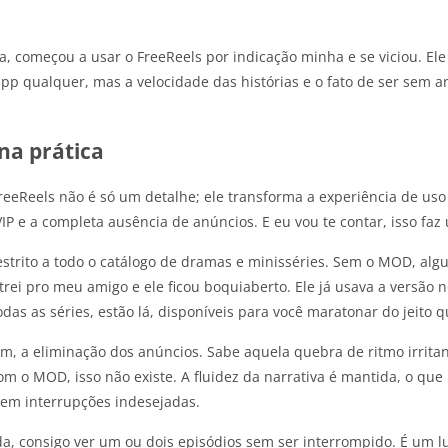
 começou a usar o FreeReels por indicação minha e se viciou. Ele 
app qualquer, mas a velocidade das histórias e o fato de ser sem 
na prática
eeReels não é só um detalhe; ele transforma a experiência de uso
 e a completa ausência de anúncios. E eu vou te contar, isso faz 
rrestrito a todo o catálogo de dramas e minisséries. Sem o MOD, al
rei pro meu amigo e ele ficou boquiaberto. Ele já usava a versão n
das as séries, estão lá, disponíveis para você maratonar do jeito q
m, a eliminação dos anúncios. Sabe aquela quebra de ritmo irrita
om o MOD, isso não existe. A fluidez da narrativa é mantida, o q
 sem interrupções indesejadas.
 consigo ver um ou dois episódios sem ser interrompido. É um lux