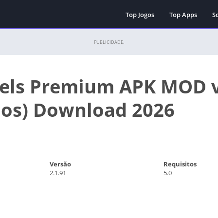
Top Jogos
Top Apps
Sc
PUBLICIDADE.
els Premium APK MOD 
os) Download 2026
Versão
Requisitos
2.1.91
5.0