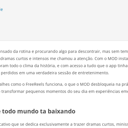
de
ansado da rotina e procurando algo para descontrair, mas sem tem
dramas curtos e intensos me chamou a atenção. Com o MOD instal
am todo o clima da história, e com acesso a tudo que o app tinha
s perdidos em uma verdadeira sessão de entretenimento.
etalhes como o FreeReels funciona, o que o MOD desbloqueia na p
mo transformar pequenos momentos do seu dia em experiências em
ue todo mundo ta baixando
cativo que se dedica exclusivamente a trazer dramas curtos, mini