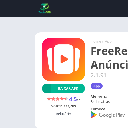
Home
/
App
FreeRe
Anúnci
2.1.91
App
BAIXAR APK
Melhoria
4.5
/5
3 dias atrás
Votos:
777,269
Comece
Relatório