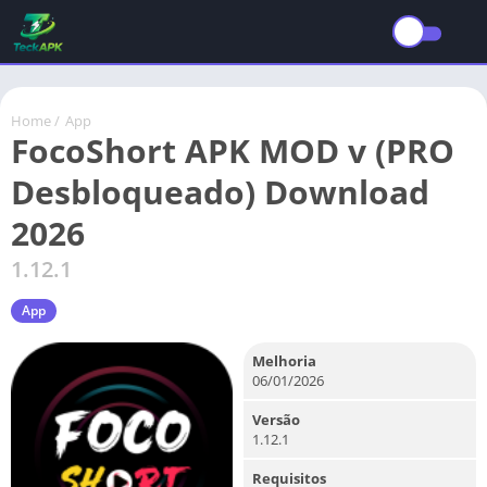
Home
/
App
FocoShort APK MOD v (PRO
Desbloqueado) Download
2026
1.12.1
App
Melhoria
06/01/2026
Versão
1.12.1
Requisitos