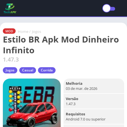
Home
/
Jogos
MOD
Estilo BR Apk Mod Dinheiro
Infinito
1.47.3
Jogos
Casual
Corrida
Melhoria
03 de mar. de 2026
Versão
1.47.3
Requisitos
Android 7.0 ou superior