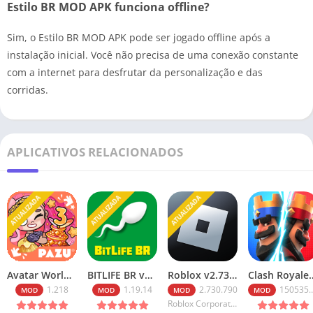
Estilo BR MOD APK funciona offline?
Sim, o Estilo BR MOD APK pode ser jogado offline após a
instalação inicial. Você não precisa de uma conexão constante
com a internet para desfrutar da personalização e das
corridas.
APLICATIVOS RELACIONADOS
ATUALIZADA
ATUALIZADA
ATUALIZADA
Avatar World v1.218 Tudo Desbloqueado 2026
BITLIFE BR v1.19.14 MOD APK PREMIUM MEDIAFIRE 2026
Roblox v2.730.790 Robux Infinitos (2026): Baixe o Mod Menu
Clash Royale v150535020 Ap
1.218
1.19.14
2.730.790
150535020
MOD
MOD
MOD
MOD
Roblox Corporation