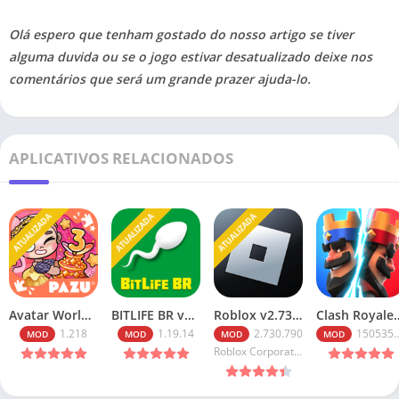
Olá espero que tenham gostado do nosso artigo se tiver
alguma duvida ou se o jogo estivar desatualizado deixe nos
comentários que será um grande prazer ajuda-lo.
APLICATIVOS RELACIONADOS
ATUALIZADA
ATUALIZADA
ATUALIZADA
Avatar World v1.218 Tudo Desbloqueado 2026
BITLIFE BR v1.19.14 MOD APK PREMIUM MEDIAFIRE 2026
Roblox v2.730.790 Robux Infinitos (2026): Baixe o Mod Menu
Clash Royale v150535020 Ap
1.218
1.19.14
2.730.790
150535020
MOD
MOD
MOD
MOD
Roblox Corporation