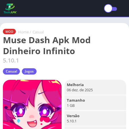
Home
/
Casual
MOD
Muse Dash Apk Mod
Dinheiro Infinito
5.10.1
Casual
Jogos
Melhoria
06 dez. de 2025
Tamanho
1 GB
Versão
5.10.1