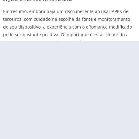
Em resumo, embora haja um risco inerente ao usar APKs de
terceiros, com cuidado na escolha da fonte e monitoramento
do seu dispositivo, a experiência com o eRomance modificado
pode ser bastante positiva. O importante é estar ciente dos
riscos e tomar as precauções necessárias.
Perguntas Frequentes
Como baixar eRomance MOD APK no Android?
Para baixar o eRomance MOD APK, você precisa permitir
instalações de fontes desconhecidas nas configurações do seu
Android, depois pesquisar o download do APK em um site
confiável e instalá-lo manualmente.
eRomance MOD funciona sem root?
Sim, o eRomance MOD funciona perfeitamente em dispositivos