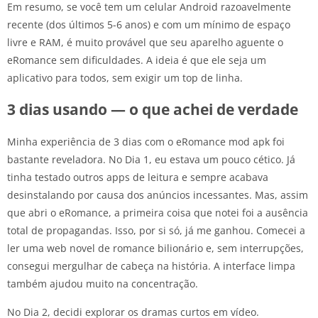
Em resumo, se você tem um celular Android razoavelmente
recente (dos últimos 5-6 anos) e com um mínimo de espaço
livre e RAM, é muito provável que seu aparelho aguente o
eRomance sem dificuldades. A ideia é que ele seja um
aplicativo para todos, sem exigir um top de linha.
3 dias usando — o que achei de verdade
Minha experiência de 3 dias com o eRomance mod apk foi
bastante reveladora. No Dia 1, eu estava um pouco cético. Já
tinha testado outros apps de leitura e sempre acabava
desinstalando por causa dos anúncios incessantes. Mas, assim
que abri o eRomance, a primeira coisa que notei foi a ausência
total de propagandas. Isso, por si só, já me ganhou. Comecei a
ler uma web novel de romance bilionário e, sem interrupções,
consegui mergulhar de cabeça na história. A interface limpa
também ajudou muito na concentração.
No Dia 2, decidi explorar os dramas curtos em vídeo.