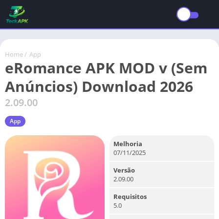
Home
/
App
eRomance APK MOD v (Sem
Anúncios) Download 2026
2.09.00
App
Melhoria
07/11/2025
Versão
2.09.00
Requisitos
5.0