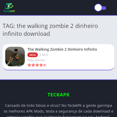
TAG: the walking zombie 2 dinheiro
infinito download
The Walking Zombie 2 Dinheiro Infinito
3.46.0
MOD
Alda Games
TECKAPK
Cansado de links falsos e vírus? No TeckAPK a gente garimpa
os melhores APK Mods, testa a segurança de cada download e
entrega versões que realmente funcionam no seu Android.