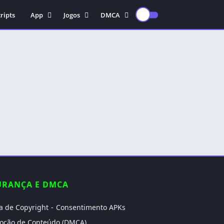
ripts
App
Jogos
DMCA
Educação
Ação
POLITICA DE
PRIVACIDADE
antivírus
Arcade
TERMOS DE USO
Edição De Vídeo
Aventura
TERMOS DE USO PARA
Gravadora de vídeo
Casual
USUÁRIOS DA UNIÃO
Musica
Corrida
EUROPEIA E USUÁRIOS
DE VPN
Vídeos
Esporte
POLITICA DE DIREITOS
Estratégia
AUTORAIS
Fps
CONSENTIMENTO DE
Luta
DIREITOS AUTORAIS
PARA APKS
Rpg
Simulação
URANÇA E DMCA
Sobrevivência
ca de Copyright
Consentimento APKs
Terror
oção de Conteúdo (DMCA)