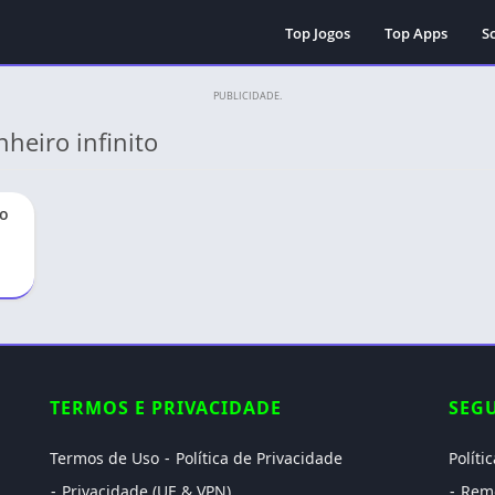
Top Jogos
Top Apps
Sc
PUBLICIDADE.
nheiro infinito
to
TERMOS E PRIVACIDADE
SEG
Termos de Uso
Política de Privacidade
Políti
Privacidade (UE & VPN)
Rem