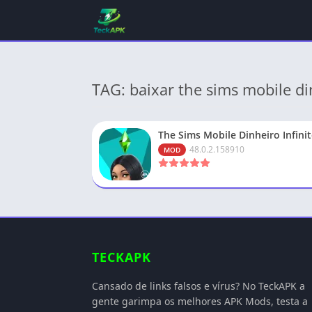
TAG: baixar the sims mobile di
The Sims Mobile Dinheiro Infini
48.0.2.158910
MOD
TECKAPK
Cansado de links falsos e vírus? No TeckAPK a
gente garimpa os melhores APK Mods, testa a