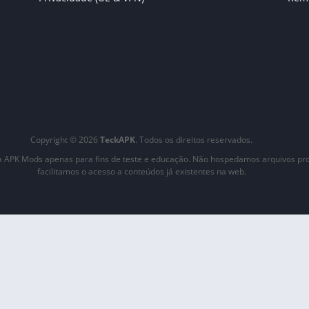
Copyright © 2026
TeckAPK
. Todos os direitos reservados.
 APK Mods apenas para fins de teste e educação. Não hospedamos arquivos pro
facilitamos o acesso a conteúdos já existentes na web.
Sitemap