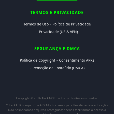
TERMOS E PRIVACIDADE
Termos de Uso
Política de Privacidade
Privacidade (UE & VPN)
SEGURANÇA E DMCA
Política de Copyright
Consentimento APKs
Remoção de Conteúdo (DMCA)
Copyright © 2026
TeckAPK
. Todos os direitos reservados.
O TeckAPK compartilha APK Mods apenas para fins de teste e educação.
Não hospedamos arquivos protegidos; apenas facilitamos o acesso a