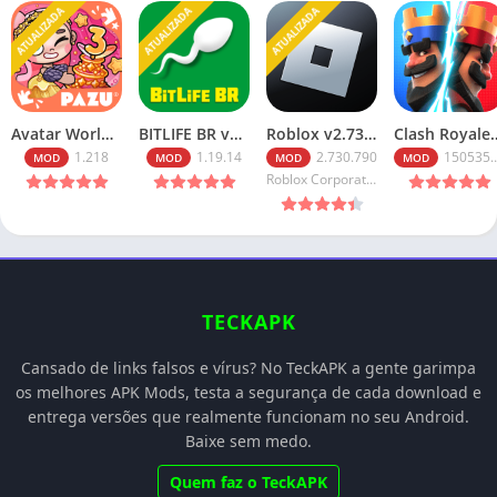
ATUALIZADA
ATUALIZADA
ATUALIZADA
Avatar World v1.218 Tudo Desbloqueado 2026
BITLIFE BR v1.19.14 MOD APK PREMIUM MEDIAFIRE 2026
Roblox v2.730.790 Robux Infinitos (2026): Baixe o Mod Menu
Clash Royale v150535020 Ap
1.218
1.19.14
2.730.790
150535020
MOD
MOD
MOD
MOD
Roblox Corporation
TECKAPK
Cansado de links falsos e vírus? No TeckAPK a gente garimpa
os melhores APK Mods, testa a segurança de cada download e
entrega versões que realmente funcionam no seu Android.
Baixe sem medo.
Quem faz o TeckAPK