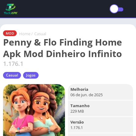
Home
/
Casual
MOD
Penny & Flo Finding Home
Apk Mod Dinheiro Infinito
1.176.1
Casual
Jogos
Melhoria
06 de jun. de 2025
Tamanho
229 MB
Versão
1.176.1