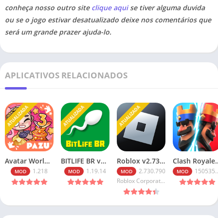
conheça nosso outro site
clique aqui
se tiver alguma duvida
ou se o jogo estivar desatualizado deixe nos comentários que
será um grande prazer ajuda-lo.
APLICATIVOS RELACIONADOS
ATUALIZADA
ATUALIZADA
ATUALIZADA
Avatar World v1.218 Tudo Desbloqueado 2026
BITLIFE BR v1.19.14 MOD APK PREMIUM MEDIAFIRE 2026
Roblox v2.730.790 Robux Infinitos (2026): Baixe o Mod Menu
Clash Royale v150535020 Ap
1.218
1.19.14
2.730.790
150535020
MOD
MOD
MOD
MOD
Roblox Corporation