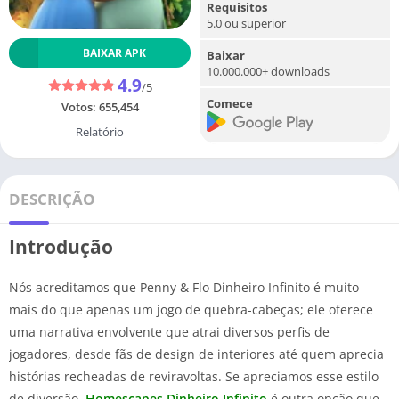
Requisitos
5.0 ou superior
BAIXAR APK
Baixar
10.000.000+ downloads
4.9
/5
Comece
Votos:
655,454
Relatório
DESCRIÇÃO
Introdução
Nós acreditamos que Penny & Flo Dinheiro Infinito é muito
mais do que apenas um jogo de quebra-cabeças; ele oferece
uma narrativa envolvente que atrai diversos perfis de
jogadores, desde fãs de design de interiores até quem aprecia
histórias recheadas de reviravoltas. Se apreciamos esse estilo
de diversão,
Homescapes Dinheiro Infinito
é outra opção que