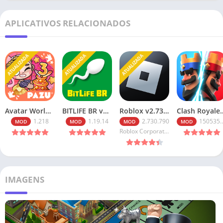
APLICATIVOS RELACIONADOS
ATUALIZADA
ATUALIZADA
ATUALIZADA
Avatar World v1.218 Tudo Desbloqueado 2026
BITLIFE BR v1.19.14 MOD APK PREMIUM MEDIAFIRE 2026
Roblox v2.730.790 Robux Infinitos (2026): Baixe o Mod Menu
Clash Royale v150535020 Ap
1.218
1.19.14
2.730.790
150535020
MOD
MOD
MOD
MOD
Roblox Corporation
IMAGENS