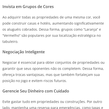
Invista em Grupos de Cores
Ao adquirir todas as propriedades de uma mesma cor, você
pode construir casas e hotéis, aumentando significativamente
os aluguéis cobrados. Dessa forma, grupos como “Laranja” e
“Vermelho” são populares por sua localização estratégica no
tabuleiro.
Negociação Inteligente
Negociar é essencial para obter conjuntos de propriedades ou
garantir que seus oponentes não os completem. Dessa forma,
ofereça trocas vantajosas, mas que também fortaleçam sua
posição no jogo e evitem riscos futuros.
Gerencie Seu Dinheiro com Cuidado
Evite gastar tudo em propriedades ou construções. Por outro
lado, mantenha uma reserva para emergências, como taxas e