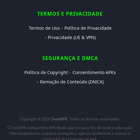
TERMOS E PRIVACIDADE
Termos de Uso
Política de Privacidade
Privacidade (UE & VPN)
SEGURANÇA E DMCA
Política de Copyright
Consentimento APKs
Remoção de Conteúdo (DMCA)
Copyright © 2026
TeckAPK
. Todos os direitos reservados.
O TeckAPK compartilha APK Mods apenas para fins de teste e educação.
Não hospedamos arquivos protegidos; apenas facilitamos o acesso a
conteúdos já existentes na web.