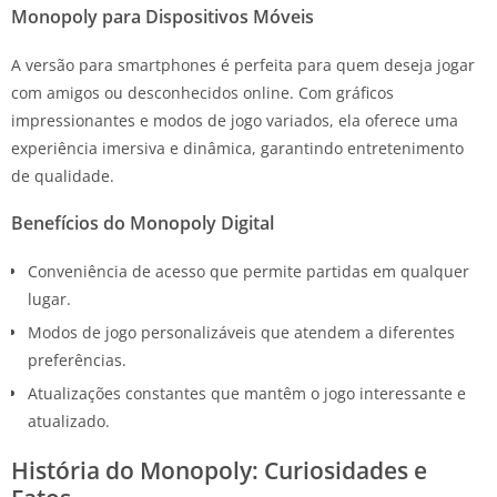
Monopoly para Dispositivos Móveis
A versão para smartphones é perfeita para quem deseja jogar
com amigos ou desconhecidos online. Com gráficos
impressionantes e modos de jogo variados, ela oferece uma
experiência imersiva e dinâmica, garantindo entretenimento
de qualidade.
Benefícios do Monopoly Digital
Conveniência de acesso que permite partidas em qualquer
lugar.
Modos de jogo personalizáveis que atendem a diferentes
preferências.
Atualizações constantes que mantêm o jogo interessante e
atualizado.
História do Monopoly: Curiosidades e