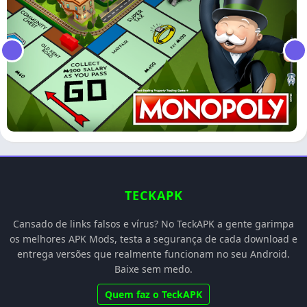
TECKAPK
Cansado de links falsos e vírus? No TeckAPK a gente garimpa
os melhores APK Mods, testa a segurança de cada download e
entrega versões que realmente funcionam no seu Android.
Baixe sem medo.
Quem faz o TeckAPK