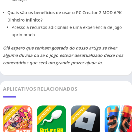
Quais são os benefícios de usar o PC Creator 2 MOD APK
Dinheiro Infinito?
Acesso a recursos adicionais e uma experiência de jogo
aprimorada.
Olá espero que tenham gostado do nosso artigo se tiver
alguma duvida ou se o jogo estivar desatualizado deixe nos
comentários que será um grande prazer ajuda-lo.
APLICATIVOS RELACIONADOS
ATUALIZADA
ATUALIZADA
ATUALIZADA