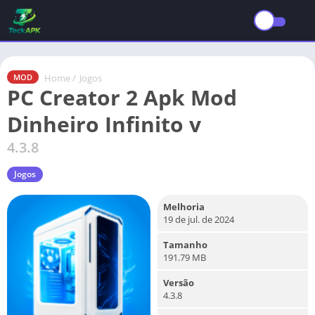
Home
/
Jogos
MOD
PC Creator 2 Apk Mod
Dinheiro Infinito v
4.3.8
Jogos
Melhoria
19 de jul. de 2024
Tamanho
191.79 MB
Versão
4.3.8