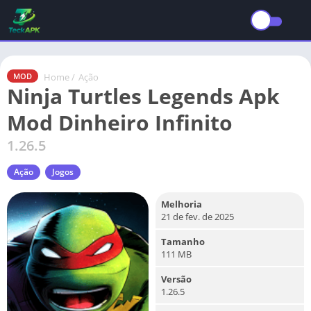
Home
/
Ação
MOD
Ninja Turtles Legends Apk
Mod Dinheiro Infinito
1.26.5
Ação
Jogos
Melhoria
21 de fev. de 2025
Tamanho
111 MB
Versão
1.26.5