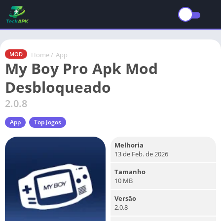
Home
/
App
MOD
My Boy Pro Apk Mod
Desbloqueado
2.0.8
App
Top Jogos
Melhoria
13 de Feb. de 2026
Tamanho
10 MB
Versão
2.0.8