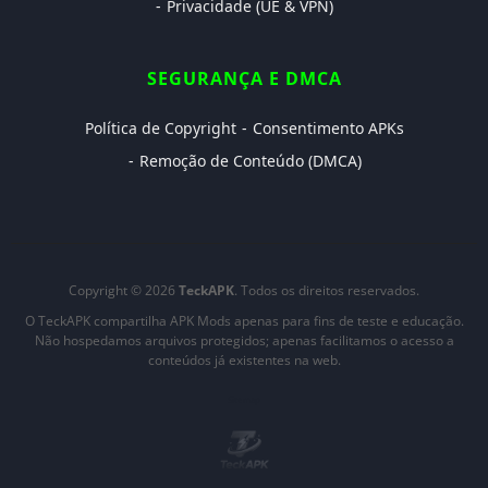
Privacidade (UE & VPN)
SEGURANÇA E DMCA
Política de Copyright
Consentimento APKs
Remoção de Conteúdo (DMCA)
Copyright © 2026
TeckAPK
. Todos os direitos reservados.
O TeckAPK compartilha APK Mods apenas para fins de teste e educação.
Não hospedamos arquivos protegidos; apenas facilitamos o acesso a
conteúdos já existentes na web.
Sitemap