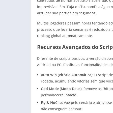
conteúdos de humor abstrato e acelerado qu
imprevisível. Em “Fuja do Tsunami”, a água n
arruinar sua partida em segundos.
Muitos jogadores passam horas tentando acum
processo que levaria semanas é reduzido a 
ranking global automaticamente.
Recursos Avançados do Script
Diferente de scripts básicos, a versão dispon
Android ou PC. Confira as funcionalidades d
Auto Win (Vitória Automática):
O script de
rodada, acumulando vitórias sem que você 
God Mode (Modo Deus):
Remove as “hitbo
permanecerá intacto.
Fly & NoClip:
Voe pelo cenário e atravesse
não conseguem acessar.