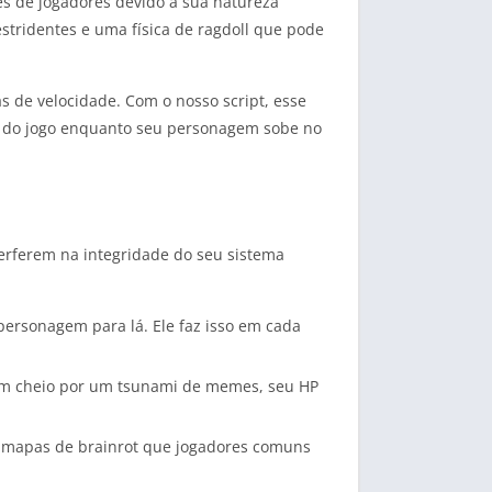
s de jogadores devido à sua natureza
estridentes e uma física de ragdoll que pode
s de velocidade. Com o nosso script, esse
al do jogo enquanto seu personagem sobe no
erferem na integridade do seu sistema
 personagem para lá. Ele faz isso em cada
em cheio por um tsunami de memes, seu HP
os mapas de brainrot que jogadores comuns