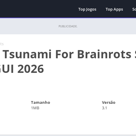
Top Jogos
Top Apps
Sc
PUBLICIDADE.
pts
 Tsunami For Brainrots 
UI 2026
Tamanho
Versão
1MB
3.1