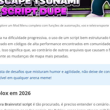
plore um Mod Menu completo com funções de automação, voo e teletransporte 
a na dificuldade progressiva, o uso de um script bem estruturado
seado em códigos de alta performance encontrados em comunidad
. Isso significa que, ao contrário de outros arquivos que causam o 
ante as mudanças de mapa mais pesadas.
sta de desafios que misturam humor e agilidade, não deixe de con
tível em qualquer arena meme!
lox em 2026
a Brainrots! script
é tão procurado, é preciso entender o cenário a