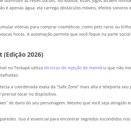
e dominam as redes sociais. No Roblox, esses jogos atraem milhõe
ão é apenas água; ela carrega obstáculos móveis, efeitos sonoros 
ular vitórias para comprar cosméticos, como pets raros ou trilha
poucas horas. A automação permite que você foque na parte soci
 (Edição 2026)
ível no Teckapk utiliza
técnicas de injeção de memória
que não int
etalhadas:
tecta a coordenada exata da “Safe Zone” mais alta e teleporta seu
precise tocar no dispositivo.
xes” de dano do seu personagem. Mesmo que você seja atingido 
 paredes. Isso é essencial para encontrar segredos escondidos n