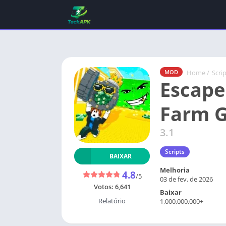
Home
/
Scri
MOD
Escape
Farm G
3.1
Scripts
BAIXAR
Melhoria
4.8
/5
03 de fev. de 2026
Votos:
6,641
Baixar
Relatório
1,000,000,000+