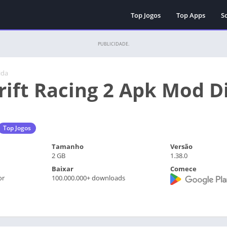
Top Jogos
Top Apps
Sc
PUBLICIDADE.
ida
rift Racing 2 Apk Mod Di
Top Jogos
Tamanho
Versão
2 GB
1.38.0
Baixar
Comece
or
100.000.000+ downloads