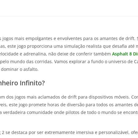
dos jogos mais empolgantes e envolventes para os amantes de drift.
, este jogo proporciona uma simulação realista que desafia até m
elocidade e adrenalina, não deixe de conferir também
Asphalt 8 Di
lo mundo das corridas. Vamos explorar a fundo o universo de CarX
dominar o asfalto.
nheiro Infinito?
m dos jogos mais aclamados de drift para dispositivos móveis. Com 
is, este jogo promete horas de diversão para todos os amantes de 
ma verdadeira comunidade onde pilotos de todo o mundo se encon
g 2 se destaca por ser extremamente imersiva e personalizável, of