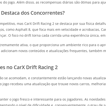
tos do jogo. Além disso, as recompensas diárias são ótimas para aj
e Destaca dos Concorrentes?
petitivo, mas CarX Drift Racing 2 se destaca por sua física detal
gos, como Asphalt 8, que foca mais em velocidade e acrobacias, Car
ar. O foco no drift torna cada corrida uma experiência única, e
tremamente ativa, o que proporciona um ambiente rico para o apre
e adicionam novos conteúdos e atualizações frequentes, também 
s no CarX Drift Racing 2
 não se acomodam, e constantemente estão lançando novas atuali
 jogo recebeu uma atualização que trouxe novos carros, melhorias
nter o jogo fresco e interessante para os jogadores. As novidades
ntando o nível de dificuldade e, consequentemente, o grau de sat