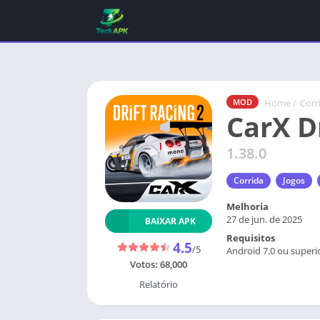
Home
/
Corr
MOD
CarX D
1.38.0
Corrida
Jogos
Melhoria
27 de jun. de 2025
BAIXAR APK
Requisitos
4.5
/5
Android 7.0 ou superi
Votos:
68,000
Relatório