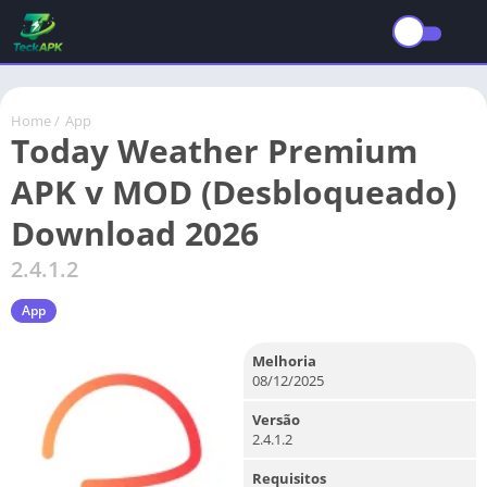
Home
/
App
Today Weather Premium
APK v MOD (Desbloqueado)
Download 2026
2.4.1.2
App
Melhoria
08/12/2025
Versão
2.4.1.2
Requisitos