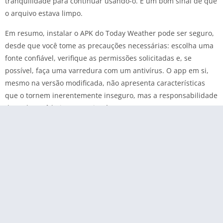
tranquilidade para continuar usando-o. É um bom sinal de que
o arquivo estava limpo.
Em resumo, instalar o APK do Today Weather pode ser seguro,
desde que você tome as precauções necessárias: escolha uma
fonte confiável, verifique as permissões solicitadas e, se
possível, faça uma varredura com um antivírus. O app em si,
mesmo na versão modificada, não apresenta características
que o tornem inerentemente inseguro, mas a responsabilidade
de onde você baixa o arquivo é sua.
Perguntas Frequentes
Como baixar Today Weather MOD APK no Android?
Para baixar, habilite a instalação de apps de fontes
desconhecidas nas configurações de segurança do seu
Android. Depois, faça o download do arquivo APK de uma fonte
confiável e toque nele para iniciar a instalação.