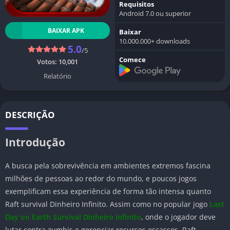
Requisitos
Android 7.0 ou superior
BAIXAR APK
Baixar
10.000.000+ downloads
5.0
/5
Comece
Votos:
10,001
Relatório
DESCRIÇÃO
Introdução
A busca pela sobrevivência em ambientes extremos fascina
milhões de pessoas ao redor do mundo, e poucos jogos
exemplificam essa experiência de forma tão intensa quanto
Raft survival Dinheiro Infinito. Assim como no popular jogo
Last
Day on Earth Survival Dinheiro Infinito
, onde o jogador deve
lutar contra zumbis e gerenciar recursos escassos, Raft