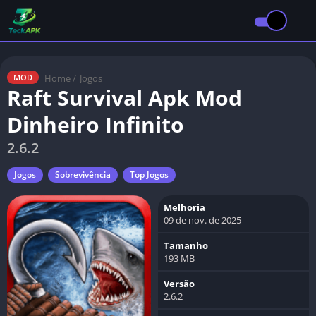
Home
/
Jogos
MOD
Raft Survival Apk Mod
Dinheiro Infinito
2.6.2
Jogos
Sobrevivência
Top Jogos
Melhoria
09 de nov. de 2025
Tamanho
193 MB
Versão
2.6.2