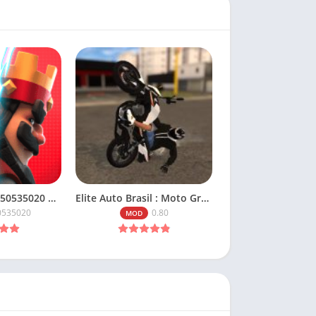
Clash Royale v150535020 Apk Mod Dinheiro Infinito
Elite Auto Brasil : Moto Grau v0.80 Mod Apk Dinheiro Infinito
0535020
0.80
MOD