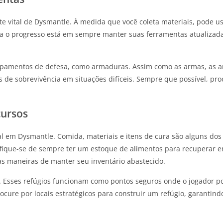
e vital de Dysmantle. À medida que você coleta materiais, pode u
a o progresso está em sempre manter suas ferramentas atualizadas
pamentos de defesa, como armaduras. Assim como as armas, as a
 de sobrevivência em situações difíceis. Sempre que possível, pr
cursos
al em Dysmantle. Comida, materiais e itens de cura são alguns do
tifique-se de sempre ter um estoque de alimentos para recuperar e
oas maneiras de manter seu inventário abastecido.
al. Esses refúgios funcionam como pontos seguros onde o jogador p
cure por locais estratégicos para construir um refúgio, garantin