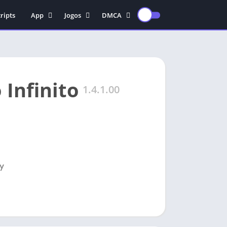
ripts
App
Jogos
DMCA
Educação
Ação
POLITICA DE
PRIVACIDADE
antivírus
Arcade
TERMOS DE USO
Edição De Vídeo
Aventura
TERMOS DE USO PARA
Gravadora de vídeo
Casual
Infinito
USUÁRIOS DA UNIÃO
1.4.1.00
Musica
Corrida
EUROPEIA E USUÁRIOS
DE VPN
Vídeos
Esporte
POLITICA DE DIREITOS
Estratégia
AUTORAIS
Fps
CONSENTIMENTO DE
Luta
DIREITOS AUTORAIS
PARA APKS
Rpg
Simulação
Sobrevivência
Terror