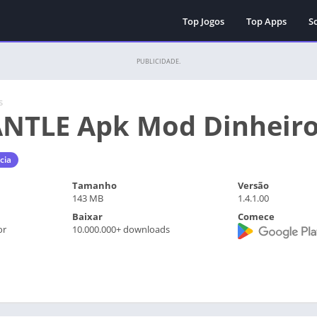
Top Jogos
Top Apps
Sc
PUBLICIDADE.
s
TLE Apk Mod Dinheiro 
cia
Tamanho
Versão
143 MB
1.4.1.00
Baixar
Comece
or
10.000.000+ downloads