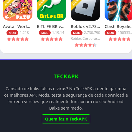
Avatar World v1.218 Tudo Desbloqueado 2026
BITLIFE BR v1.19.14 MOD APK PREMIUM MEDIAFIRE 2026
Roblox v2.730.790 Robux Infinitos (2026): Baixe o Mod Menu
Clash Royale v150535020 Ap
1.218
1.19.14
2.730.790
150535020
MOD
MOD
MOD
MOD
Roblox Corporation
TECKAPK
Cansado de links falsos e vírus? No TeckAPK a gente garimpa
os melhores APK Mods, testa a segurança de cada download e
entrega versões que realmente funcionam no seu Android.
Baixe sem medo.
Quem faz o TeckAPK