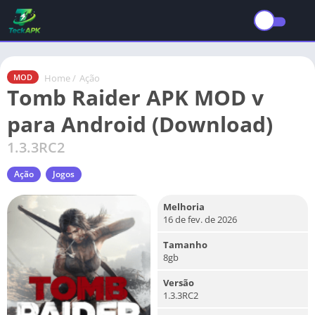
Home
/
Ação
MOD
Tomb Raider APK MOD v
para Android (Download)
1.3.3RC2
Ação
Jogos
Melhoria
16 de fev. de 2026
Tamanho
8gb
Versão
1.3.3RC2