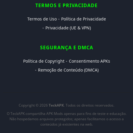
TERMOS E PRIVACIDADE
Termos de Uso
Política de Privacidade
Privacidade (UE & VPN)
SEGURANÇA E DMCA
Política de Copyright
Consentimento APKs
Remoção de Conteúdo (DMCA)
Copyright © 2026
TeckAPK
. Todos os direitos reservados.
O TeckAPK compartilha APK Mods apenas para fins de teste e educação.
Não hospedamos arquivos protegidos; apenas facilitamos o acesso a
conteúdos já existentes na web.