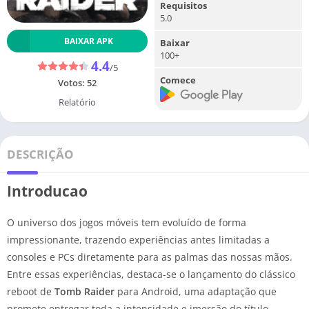
Requisitos
5.0
BAIXAR APK
Baixar
100+
4.4
/5
Comece
Votos:
52
Relatório
DESCRIÇÃO
Introducao
O universo dos jogos móveis tem evoluído de forma
impressionante, trazendo experiências antes limitadas a
consoles e PCs diretamente para as palmas das nossas mãos.
Entre essas experiências, destaca-se o lançamento do clássico
reboot de
Tomb Raider
para Android, uma adaptação que
promete entregar toda a intensidade e imersão do título