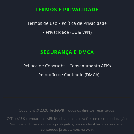
TERMOS E PRIVACIDADE
Termos de Uso
Política de Privacidade
Privacidade (UE & VPN)
SEGURANÇA E DMCA
Política de Copyright
Consentimento APKs
Remoção de Conteúdo (DMCA)
Copyright © 2026
TeckAPK
. Todos os direitos reservados.
O TeckAPK compartilha APK Mods apenas para fins de teste e educação.
Não hospedamos arquivos protegidos; apenas facilitamos o acesso a
conteúdos já existentes na web.