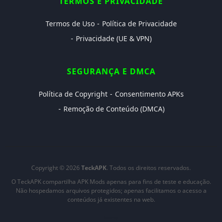
TERMOS E PRIVACIDADE
Termos de Uso
Política de Privacidade
Privacidade (UE & VPN)
SEGURANÇA E DMCA
Política de Copyright
Consentimento APKs
Remoção de Conteúdo (DMCA)
Copyright © 2026
TeckAPK
. Todos os direitos reservados.
O TeckAPK compartilha APK Mods apenas para fins de teste e educação.
Não hospedamos arquivos protegidos; apenas facilitamos o acesso a
conteúdos já existentes na web.
Sitemap