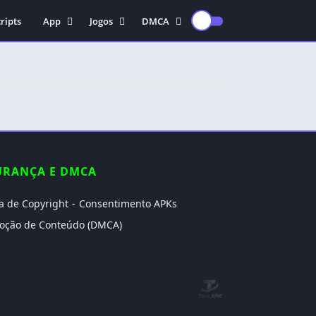
ripts
App
Jogos
DMCA
Educação
Ação
POLITICA DE
PRIVACIDADE
antivírus
Arcade
TERMOS DE USO
Edição De Vídeo
Aventura
TERMOS DE USO PARA
Gravadora de vídeo
Casual
USUÁRIOS DA UNIÃO
Musica
Corrida
EUROPEIA E USUÁRIOS
DE VPN
Vídeos
Esporte
POLITICA DE DIREITOS
URANÇA E DMCA
Estratégia
AUTORAIS
Fps
CONSENTIMENTO DE
ca de Copyright
Consentimento APKs
Luta
DIREITOS AUTORAIS
oção de Conteúdo (DMCA)
PARA APKS
Rpg
Simulação
Sobrevivência
Terror