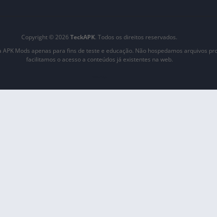
Copyright © 2026
TeckAPK
. Todos os direitos reservados.
 APK Mods apenas para fins de teste e educação. Não hospedamos arquivos pro
facilitamos o acesso a conteúdos já existentes na web.
Sitemap