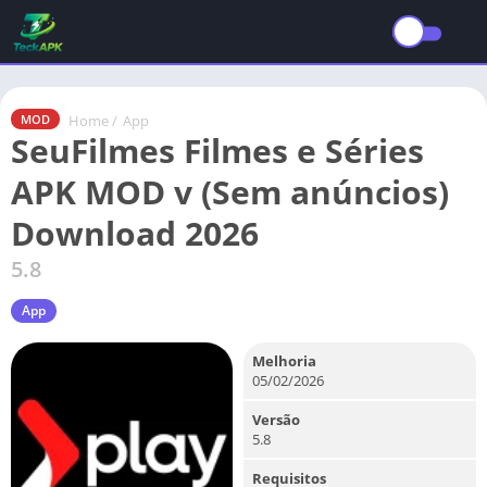
Home
/
App
MOD
SeuFilmes Filmes e Séries
APK MOD v (Sem anúncios)
Download 2026
5.8
App
Melhoria
05/02/2026
Versão
5.8
Requisitos