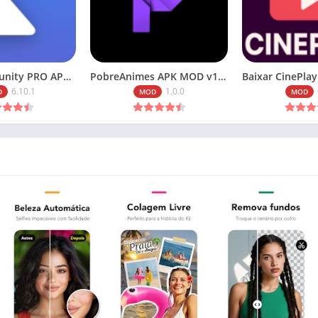
Baixar Knowunity PRO APK MOD 6.10.1 (Premium) Atualizado 2026
PobreAnimes APK MOD v1.0.0 (Sem Anúncios) Download 2026
6.10.1
1.0.0
D
MOD
MOD