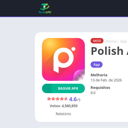
Home
/
App
MOD
Polish
App
Melhoria
13 de Feb. de 2026
Requisitos
BAIXAR APK
8.0
4.6
/5
Votos:
4,560,859
Relatório