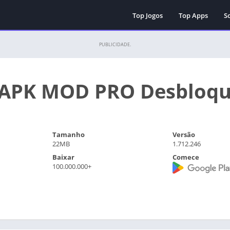
Top Jogos
Top Apps
Sc
PUBLICIDADE.
 APK MOD PRO Desbloq
Tamanho
Versão
22MB
1.712.246
Baixar
Comece
100.000.000+