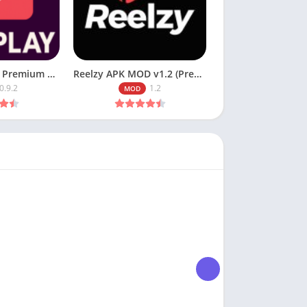
Baixar CinePlay Premium APK MOD v0.9.2 (Sem Anúncios) Download
Reelzy APK MOD v1.2 (Premium) Download 2026
0.9.2
1.2
MOD