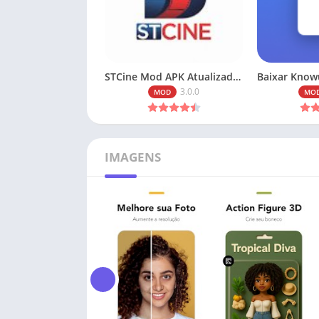
STCine Mod APK Atualizado 2026 [Sem Anúncios]
3.0.0
MOD
MO
IMAGENS