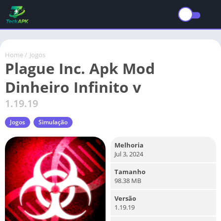
Home
/
Jogos
Plague Inc. Apk Mod
Dinheiro Infinito v
1.19.19
Jogos
Simulação
Melhoria
Jul 3, 2024
Tamanho
98.38 MB
Versão
1.19.19