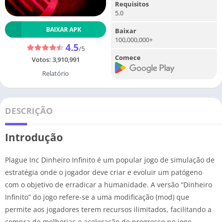
Requisitos
5.0
BAIXAR APK
Baixar
100,000,000+
4.5
/5
Comece
Votos:
3,910,991
Relatório
DESCRIÇÃO
Introdução
Plague Inc Dinheiro Infinito é um popular jogo de simulação de
estratégia onde o jogador deve criar e evoluir um patógeno
com o objetivo de erradicar a humanidade. A versão “Dinheiro
Infinito” do jogo refere-se a uma modificação (mod) que
permite aos jogadores terem recursos ilimitados, facilitando a
compra de melhorias e aceleração do progresso no jogo.