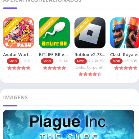
ATUALIZADA
ATUALIZADA
ATUALIZADA
Avatar World v1.218 Tudo Desbloqueado 2026
BITLIFE BR v1.19.14 MOD APK PREMIUM MEDIAFIRE 2026
Roblox v2.730.790 Robux Infinitos (2026): Baixe o Mod Menu
Clash Royale v150535020 Ap
1.218
1.19.14
2.730.790
150535020
MOD
MOD
MOD
MOD
Roblox Corporation
IMAGENS