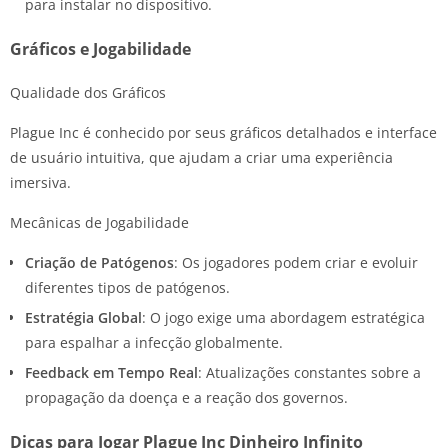
para instalar no dispositivo.
Gráficos e Jogabilidade
Qualidade dos Gráficos
Plague Inc é conhecido por seus gráficos detalhados e interface
de usuário intuitiva, que ajudam a criar uma experiência
imersiva.
Mecânicas de Jogabilidade
Criação de Patógenos
: Os jogadores podem criar e evoluir
diferentes tipos de patógenos.
Estratégia Global
: O jogo exige uma abordagem estratégica
para espalhar a infecção globalmente.
Feedback em Tempo Real
: Atualizações constantes sobre a
propagação da doença e a reação dos governos.
Dicas para Jogar Plague Inc Dinheiro Infinito