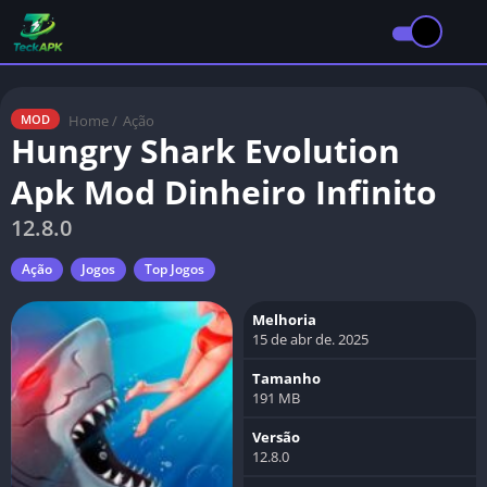
Home
/
Ação
MOD
Hungry Shark Evolution
Apk Mod Dinheiro Infinito
12.8.0
Ação
Jogos
Top Jogos
Melhoria
15 de abr de. 2025
Tamanho
191 MB
Versão
12.8.0