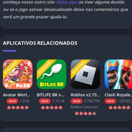
conheça nosso outro site
clique aqui
se tiver alguma duvida
ou se o jogo estivar desatualizado deixe nos comentários que
será um grande prazer ajuda-lo.
APLICATIVOS RELACIONADOS
ATUALIZADA
ATUALIZADA
ATUALIZADA
Avatar World v1.218 Tudo Desbloqueado 2026
BITLIFE BR v1.19.14 MOD APK PREMIUM MEDIAFIRE 2026
Roblox v2.730.790 Robux Infinitos (2026): Baixe o Mod Menu
Clash Royale v150535020 Ap
1.218
1.19.14
2.730.790
150535020
MOD
MOD
MOD
MOD
Roblox Corporation