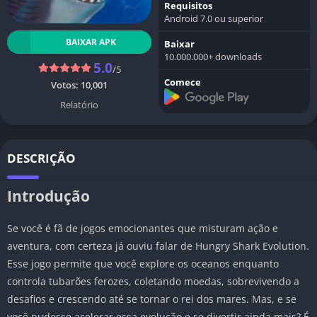
Requisitos
Android 7.0 ou superior
BAIXAR APK
Baixar
10.000.000+ downloads
5.0
/5
Comece
Votos:
10,001
Relatório
DESCRIÇÃO
Introdução
Se você é fã de jogos emocionantes que misturam ação e
aventura, com certeza já ouviu falar de Hungry Shark Evolution.
Esse jogo permite que você explore os oceanos enquanto
controla tubarões ferozes, coletando moedas, sobrevivendo a
desafios e crescendo até se tornar o rei dos mares. Mas, e se
você pudesse acelerar essa evolução e se divertir ainda mais? É