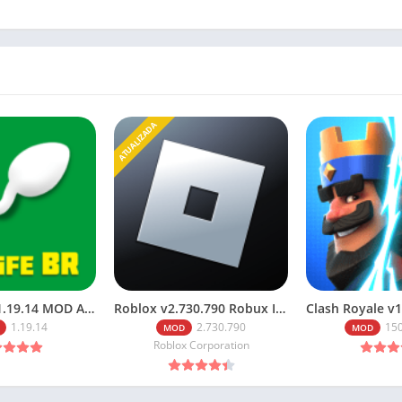
ATUALIZADA
BITLIFE BR v1.19.14 MOD APK PREMIUM MEDIAFIRE 2026
Roblox v2.730.790 Robux Infinitos (2026): Baixe o Mod Menu
1.19.14
2.730.790
15
MOD
MOD
Roblox Corporation