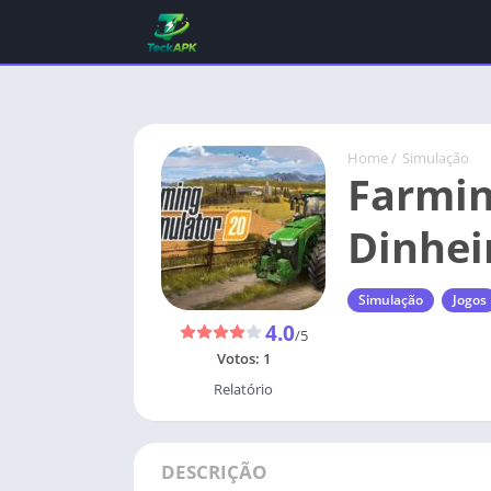
Home
/
Simulação
Farmin
Dinheir
Simulação
Jogos
4.0
/5
Votos:
1
Relatório
DESCRIÇÃO