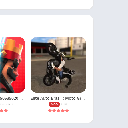
Clash Royale v150535020 Apk Mod Dinheiro Infinito
Elite Auto Brasil : Moto Grau v0.80 Mod Apk Dinheiro Infinito
0535020
0.80
MOD