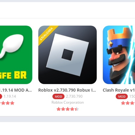
ATUALIZADA
BITLIFE BR v1.19.14 MOD APK PREMIUM MEDIAFIRE 2026
Roblox v2.730.790 Robux Infinitos (2026): Baixe o Mod Menu
1.19.14
2.730.790
15
MOD
MOD
Roblox Corporation