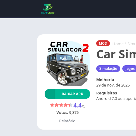
Home
/
Simu
MOD
Car Si
Simulação
Jogos
Melhoria
29 de nov. de 2025
Requisitos
BAIXAR APK
Android 7.0 ou superi
4.4
/5
Votos:
9,875
Relatório