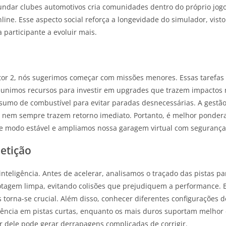
fundar clubes automotivos cria comunidades dentro do próprio jog
line. Esse aspecto social reforça a longevidade do simulador, vis
articipante a evoluir mais.
ator 2, nós sugerimos começar com missões menores. Essas tarefas
 reunimos recursos para investir em upgrades que trazem impacto
sumo de combustível para evitar paradas desnecessárias. A gestão
o nem sempre trazem retorno imediato. Portanto, é melhor pondera
de modo estável e ampliamos nossa garagem virtual com segurança
etição
nteligência. Antes de acelerar, analisamos o traçado das pistas pa
otagem limpa, evitando colisões que prejudiquem a performance.
 torna-se crucial. Além disso, conhecer diferentes configurações de
rência em pistas curtas, enquanto os mais duros suportam melhor
r dele pode gerar derrapagens complicadas de corrigir.