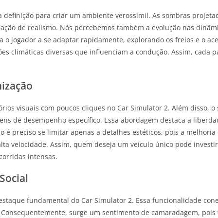
ta definição para criar um ambiente verossímil. As sombras projeta
sação de realismo. Nós percebemos também a evolução nas dinâmic
a o jogador a se adaptar rapidamente, explorando os freios e o ac
ições climáticas diversas que influenciam a condução. Assim, cada 
mização
rios visuais com poucos cliques no Car Simulator 2. Além disso, o
tens de desempenho específico. Essa abordagem destaca a liberdad
o é preciso se limitar apenas a detalhes estéticos, pois a melhoria
a velocidade. Assim, quem deseja um veículo único pode investir 
orridas intensas.
Social
taque fundamental do Car Simulator 2. Essa funcionalidade cone
os. Consequentemente, surge um sentimento de camaradagem, pois 