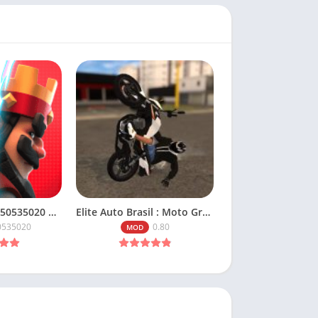
Clash Royale v150535020 Apk Mod Dinheiro Infinito
Elite Auto Brasil : Moto Grau v0.80 Mod Apk Dinheiro Infinito
0535020
0.80
MOD