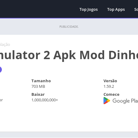
Top Jogos
Top Apps
Sc
PUBLICIDADE.
lação
mulator 2 Apk Mod Dinhe
Tamanho
Versão
703 MB
1.59.2
Baixar
Comece
or
1,000,000,000+