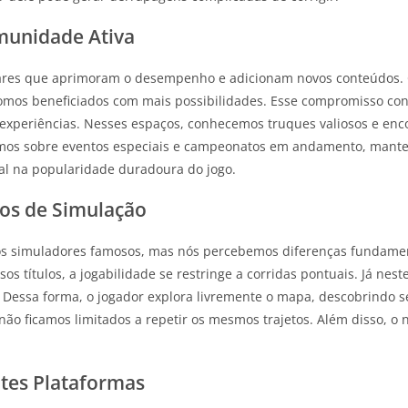
munidade Ativa
gulares que aprimoram o desempenho e adicionam novos conteúdo
somos beneficiados com mais possibilidades. Esse compromisso con
 experiências. Nesses espaços, conhecemos truques valiosos e enc
emos sobre eventos especiais e campeonatos em andamento, mant
al na popularidade duradoura do jogo.
os de Simulação
 simuladores famosos, mas nós percebemos diferenças fundamenta
s títulos, a jogabilidade se restringe a corridas pontuais. Já nes
s. Dessa forma, o jogador explora livremente o mapa, descobrindo 
o ficamos limitados a repetir os mesmos trajetos. Além disso, o n
tes Plataformas