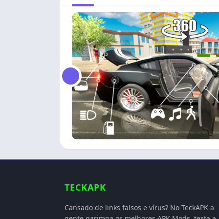
TECKAPK
Cansado de links falsos e vírus? No TeckAPK a
gente garimpa os melhores APK Mods, testa a