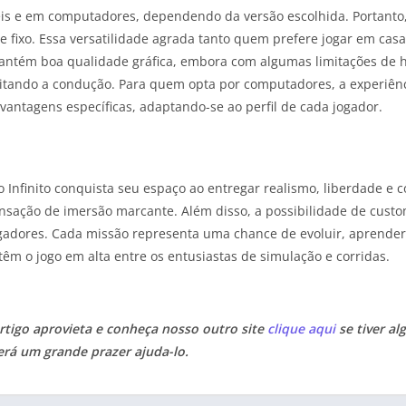
eis e em computadores, dependendo da versão escolhida. Portanto,
 fixo. Essa versatilidade agrada tanto quem prefere jogar em cas
mantém boa qualidade gráfica, embora com algumas limitações de h
cilitando a condução. Para quem opta por computadores, a experiên
vantagens específicas, adaptando-se ao perfil de cada jogador.
 Infinito conquista seu espaço ao entregar realismo, liberdade e 
sensação de imersão marcante. Além disso, a possibilidade de cust
gadores. Cada missão representa uma chance de evoluir, aprender
êm o jogo em alta entre os entusiastas de simulação e corridas.
tigo aprovieta e conheça nosso outro site
clique aqui
se tiver al
erá um grande prazer ajuda-lo.